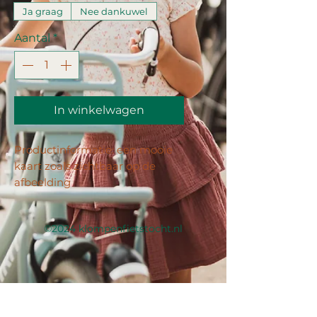
Ja graag
Nee dankuwel
Aantal
*
In winkelwagen
Productinformatie: een mooie
kaart zoals zichtbaar op de
afbeelding
Kleur: offwhite papier
Envelop: geen
©2024 klompenfietstocht.nl
Formaat: A6 (ongeveer 10x15
cm)
Dikte: 300 grams
Druk: deze kaarten zijn enkel
bedrukt