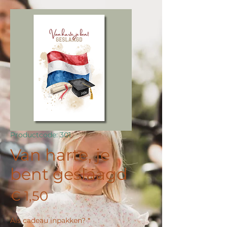
Productcode: 301
Van harte, je
bent geslaagd
Prijs
€ 1,50
Als cadeau inpakken?
*