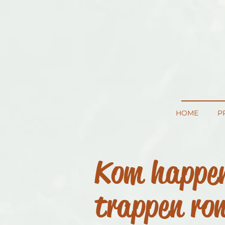
HOME
P
Kom happen
trappen ro