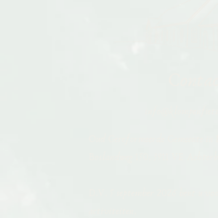
Conta
info@klompenfiets
Oud Gereformeerde Gemeente in 
Boslandweg 150, 3911 VE Achterb
D.V. 5 september 2026 bent u vo
activiteiten,