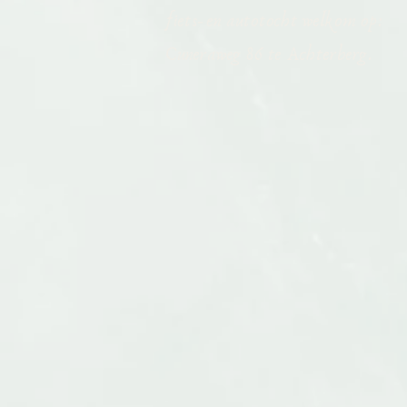
fiets- en autotocht welkom op:
Cuneraweg 86 te Achterberg.