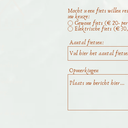
Mocht u een fiets willen r
uw keuze:
Gewone fiets (€ 20- per
Elektrische fiets (€ 30,
Aantal fietsen:
ct
tocht.nl
Opmerkingen
Nederland
erg.
or de markt,