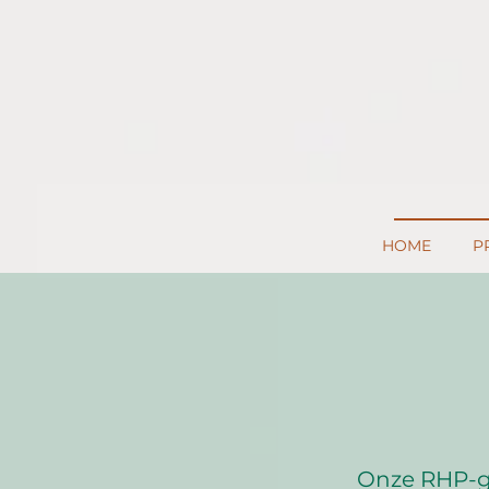
HOME
P
Onze RHP-ge