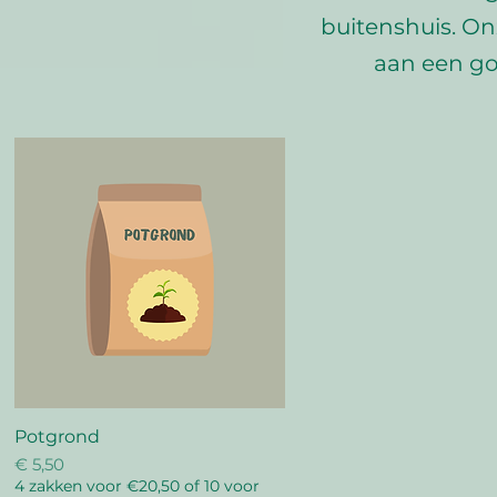
buitenshuis. On
aan een go
Potgrond
Snel overzicht
Prijs
€ 5,50
4 zakken voor €20,50 of 10 voor