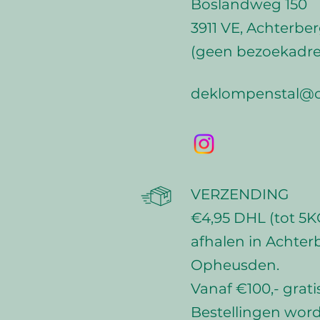
Boslandweg 150
3911 VE, Achterbe
(geen bezoekadre
deklompenstal@o
VERZENDING
€4,95 DHL (tot 5KG
afhalen in Achter
Opheusden.
Vanaf €100,- grati
Bestellingen wor