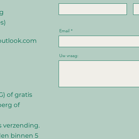
rg
s)
Email
utlook.com
Uw vraag:
) of gratis
berg of
s verzending.
den binnen 5