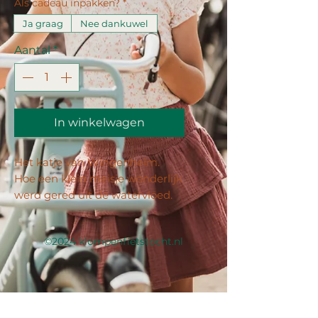
Als cadeau inpakken?
*
Ja graag
Nee dankuwel
Aantal
*
In winkelwagen
Het katje van Wingenheim.
Hoe een klein meisje wonderlijk
werd gered uit de watervloed.
EAN-code: 9789057412981
©2024 klompenfietstocht.nl
Aantal pagina's: 17
Bindwijze: Geniet