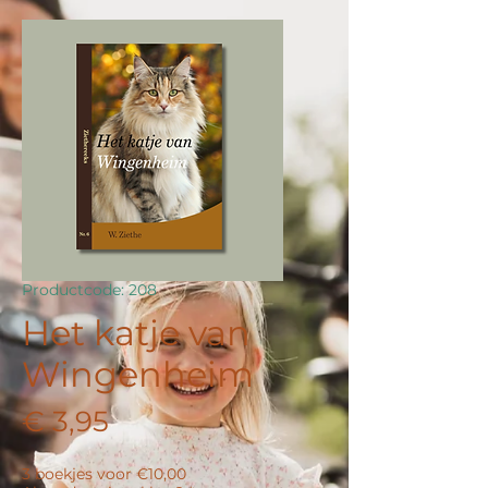
Productcode: 208
Het katje van
Wingenheim
Prijs
€ 3,95
3 boekjes voor €10,00